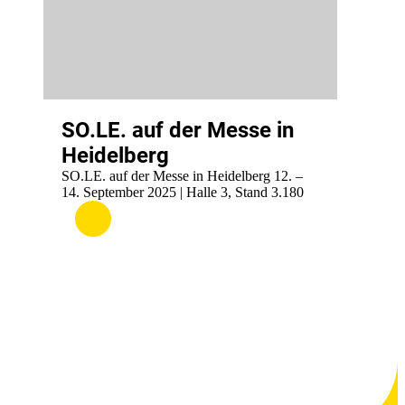
SO.LE. auf der Messe in
Heidelberg
SO.LE. auf der Messe in Heidelberg 12. –
14. September 2025 | Halle 3, Stand 3.180
:
.
SO.LE.
auf
der
Messe
in
Heidelberg
.