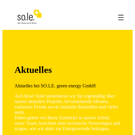
Aktuelles
Aktuelles bei SO.LE. green energy GmbH
Auf dieser Seite informieren wir Sie regelmäßig über
unsere aktuellen Projekte, bevorstehende Messen,
exklusive Events sowie laufende Baustellen und vieles
mehr.
Dabei geben wir Ihnen Einblicke in unsere Arbeit,
unser Team, berichten über technische Neuerungen und
zeigen, wie wir aktiv zur Energiewende beitragen.