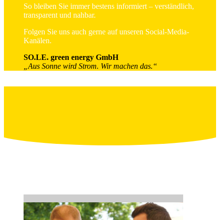
So bleiben Sie immer bestens informiert – verständlich,
transparent und nahbar.
Folgen Sie uns auch gerne auf unseren Social-Media-
Kanälen.
SO.LE. green energy GmbH
„Aus Sonne wird Strom. Wir machen das.“
…